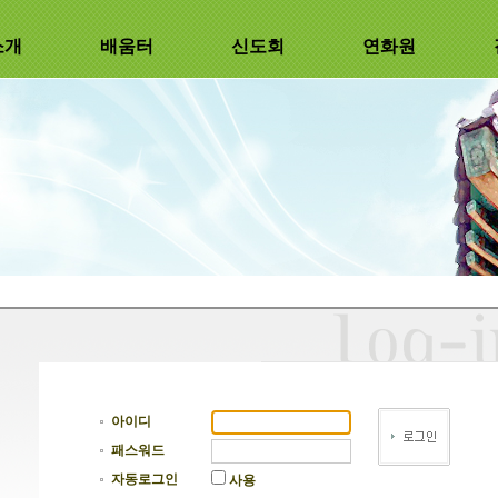
소개
배움터
신도회
연화원
아이디
패스워드
자동로그인
사용