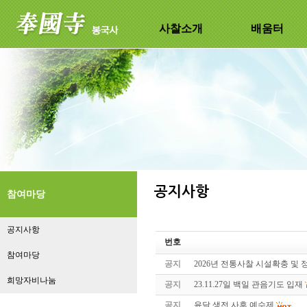
사찰소개
배움터
참여마당
공지사항
번호
참여마당
공지
2026년 전통사찰 시설확충 및
희망자비나눔
공지
23.11.27일 백일 관음기도 입재
공지
윤달 생전 사후 예수제