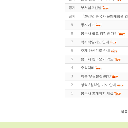
공지
부처님오신날
공지
『2023년 봉국사 문화체험관
9
동지기도
8
봉국사 불교 경전반 개강
7
약사백일기도 안내
6
추계 산신기도 안내
5
봉국사 찾아오기 약도
4
추석차례
3
백중(우란분절)회향
2
양력 8월18일 기도 안내
1
봉국사 홈페이지 개설