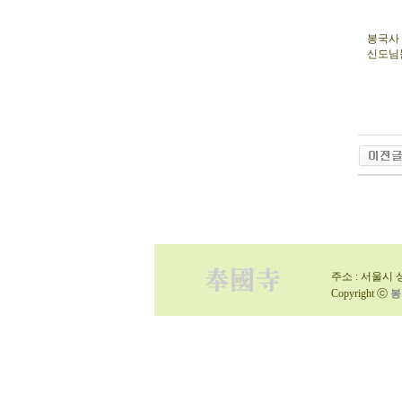
봉국사
신도님
주소 : 서울시 성
Copyright ⓒ
봉