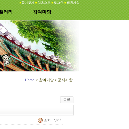
즐겨찾기
처음으로
로그인
회원가입
갤러리
참여마당
Home
> 참여마당 >
공지사항
조회 : 2,867