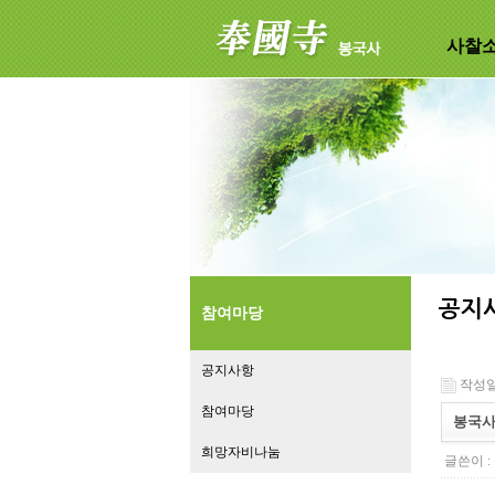
사찰
참여마당
공지사항
작성일 :
참여마당
봉국사
희망자비나눔
글쓴이 :