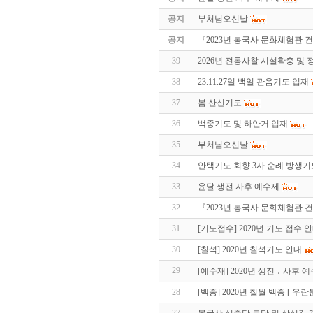
공지
부처님오신날
공지
『2023년 봉국사 문화체험관
39
2026년 전통사찰 시설확충 및
38
23.11.27일 백일 관음기도 입재
37
봄 산신기도
36
백중기도 및 하안거 입재
35
부처님오신날
34
안택기도 회향 3사 순례 방생기
33
윤달 생전 사후 예수제
32
『2023년 봉국사 문화체험관
31
[기도접수] 2020년 기도 접수 
30
[칠석] 2020년 칠석기도 안내
29
[예수재] 2020년 생전 ․ 사후 
28
[백중] 2020년 칠월 백중 [ 우