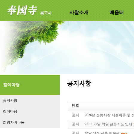
사찰소개
배움터
참여마당
공지사항
번호
참여마당
공지
2026년 전통사찰 시설확충 및
희망자비나눔
공지
23.11.27일 백일 관음기도 입재
공지
윤달 생전 사후 예수제