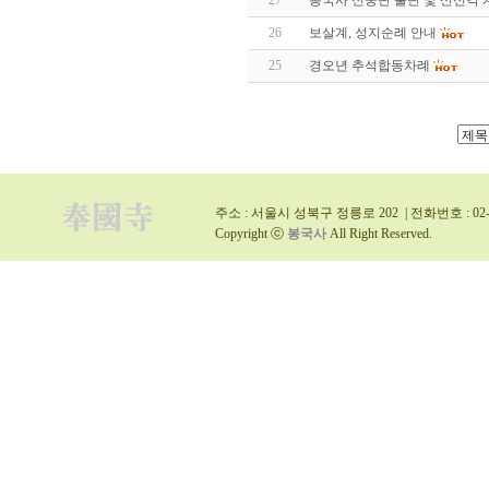
27
봉국사 신중단 불단 및 산신각 
26
보살계, 성지순례 안내
25
경오년 추석합동차례
주소 : 서울시 성북구 정릉로 202 | 전화번호 : 02-9
Copyright ⓒ
봉국사
All Right Reserved.