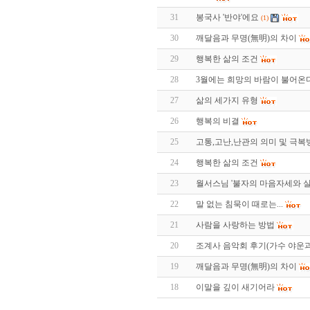
31
봉국사 '반야'에요
(1)
30
깨달음과 무명(無明)의 차이
29
행복한 삶의 조건
28
3월에는 희망의 바람이 불어온다
27
삶의 세가지 유형
26
행복의 비결
25
고통,고난,난관의 의미 및 극복
24
행복한 삶의 조건
23
월서스님 '불자의 마음자세와 실
22
말 없는 침묵이 때로는...
21
사람을 사랑하는 방법
20
조계사 음악회 후기(가수 야운
19
깨달음과 무명(無明)의 차이
18
이말을 깊이 새기어라