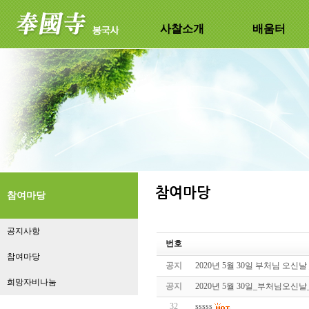
사찰소개
배움터
참여마당
공지사항
번호
참여마당
공지
2020년 5월 30일 부처님 오신날
희망자비나눔
공지
2020년 5월 30일_부처님오신
32
sssss