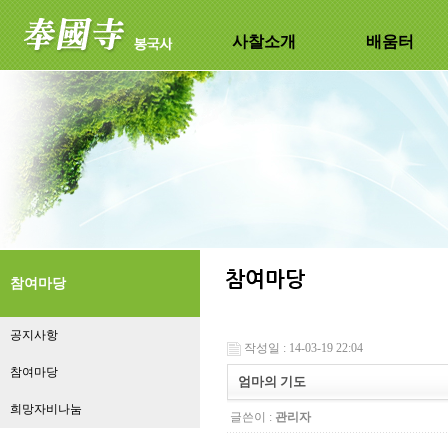
사찰소개
배움터
참여마당
공지사항
작성일 : 14-03-19 22:04
참여마당
엄마의 기도
희망자비나눔
글쓴이 :
관리자