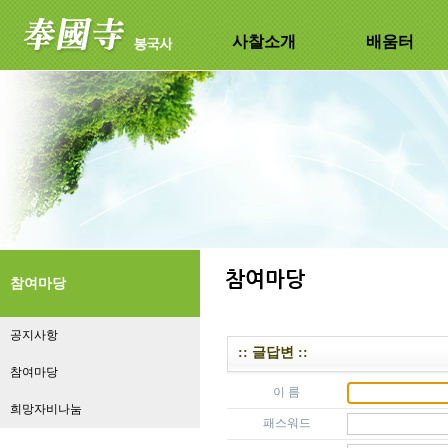
사찰소개
배움터
참여마당
공지사항
:: 글답변 ::
참여마당
이 름
희망자비나눔
패스워드