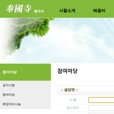
사찰소개
배움터
참여마당
공지사항
:: 글답변 ::
참여마당
이 름
희망자비나눔
패스워드