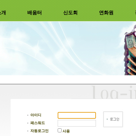
소개
배움터
신도회
연화원
아이디
패스워드
자동로그인
사용