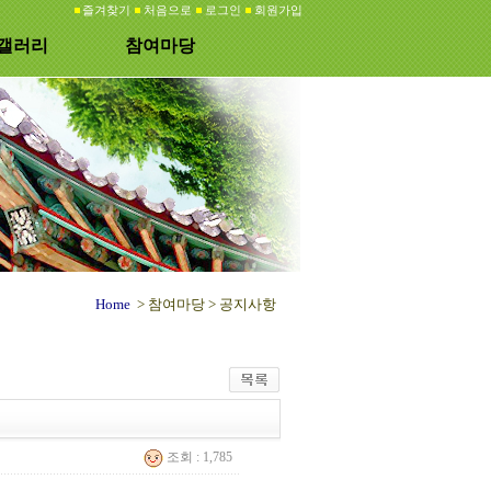
즐겨찾기
처음으로
로그인
회원가입
갤러리
참여마당
Home
> 참여마당 >
공지사항
조회 : 1,785