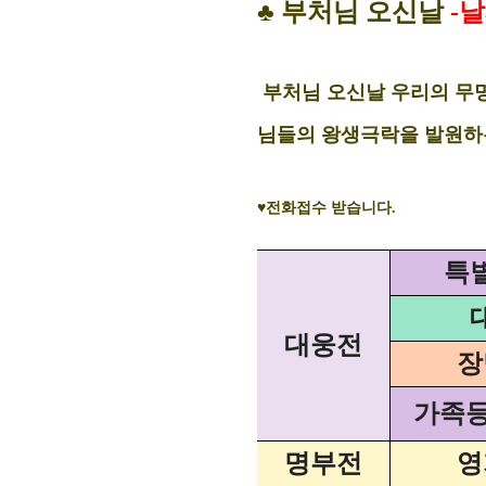
♣ 부처님 오신날
-날
부처님 오신날 우리의 무명
님들의 왕생극락을 발원하는
♥전화접수 받습니다.
특
대웅전
장
가족
명부전
영