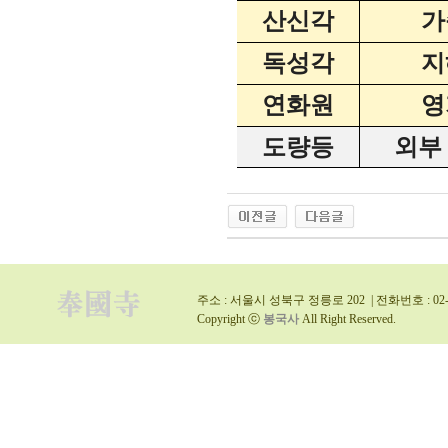
산신각
가
독성각
지
연화원
영
도량등
외부
주소 : 서울시 성북구 정릉로 202 | 전화번호 : 02-9
Copyright ⓒ
봉국사
All Right Reserved.