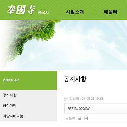
사찰소개
배움터
참여마당
공지사항
작성일 : 23-03-21 10:23
참여마당
부처님오신날
희망자비나눔
글쓴이 :
관리자