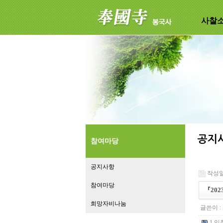
사찰
참여마당
공지사항
작성일 :
참여마당
『20
희망자비나눔
글쓴이 :
1.입