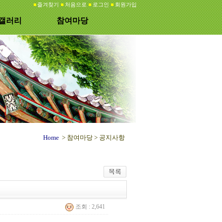
즐겨찾기
처음으로
로그인
회원가입
갤러리
참여마당
Home
> 참여마당 >
공지사항
조회 : 2,641