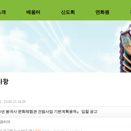
소개
배움터
신도회
연화원
 23-02-21 14:29
23년 봉국사 문화체험관 건립사업 기본계획용역』 입찰 공고
관리자
찰 공고문.hwp (614.5K)
[53]
DATE : 2023-02-21 14:29:22