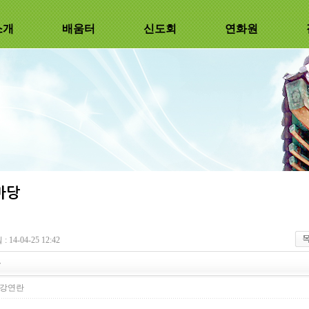
소개
배움터
신도회
연화원
 14-04-25 12:42
들
강연란