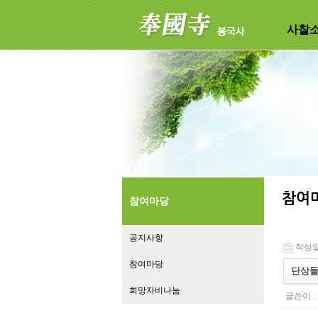
사찰
참여마당
공지사항
작성일 :
참여마당
단상
희망자비나눔
글쓴이 :