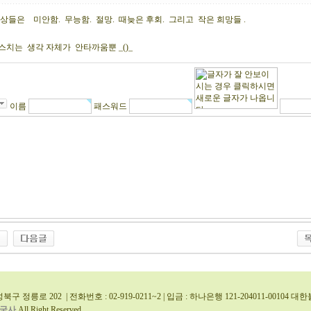
상들은 미안함. 무능함. 절망. 때늦은 후회. 그리고 작은 희망들 .
스치는 생각 자체가 안타까움뿐 _()_
이름
패스워드
북구 정릉로 202 | 전화번호 : 02-919-0211~2 | 입금 : 하나은행 121-204011-0010
국사
All Right Reserved.