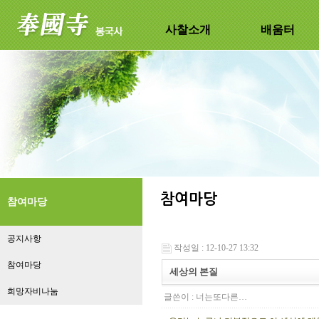
사찰소개
배움터
참여마당
공지사항
작성일 : 12-10-27 13:32
참여마당
세상의 본질
희망자비나눔
글쓴이 :
너는또다른…