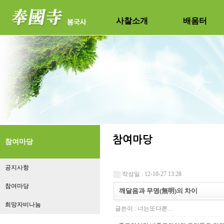
사찰소개
배움터
참여마당
공지사항
작성일 : 12-10-27 13:28
참여마당
깨달음과 무명(無明)의 차이
희망자비나눔
글쓴이 :
너는또다른…