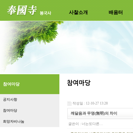
사찰소개
배움터
참여마당
공지사항
작성일 : 12-10-27 13:28
참여마당
깨달음과 무명(無明)의 차이
희망자비나눔
글쓴이 :
너는또다른…