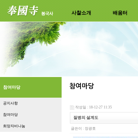
사찰소개
배움터
참여마당
공지사항
작성일 : 18-12-27 11:35
참여마당
질병의 설계도
희망자비나눔
글쓴이 :
장광호