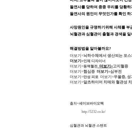
돌연사를 당하여 종종 우리를 당황하
돌연사의 원인이 무엇인가를 확인 하
사망원인을 규명하기위해 사체를 부금
뇌혈관과 심혈관이 출혈과 경색을 일
해결방법을 알아볼까요?
더보기=
뇌하수체에서 생산되는 포
더보기=
인체 디자이너
더보기=
더보기=
고지혈증
동맥
혈전
더보기=
협심증
더보기=
심부전
더보기=
더보기=
우울증, 성
만성 피로
더보기=
알츠하이머 치매와 혈관성 
출처=
세이브바이오텍
http://5232.co.kr/
심혈관과 뇌혈관 스텐트