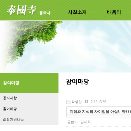
사찰소개
배움터
참여마당
공지사항
작성일 : 15-12-16 13:36
참여마당
지혜와 지식의 차이점을 아십니까??
희망자비나눔
글쓴이 :
김대희