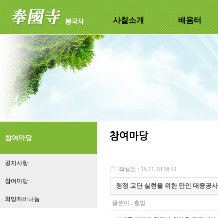
사찰소개
배움터
참여마당
공지사항
작성일 : 15-11-18 16:44
참여마당
청정 교단 실현을 위한 만인 대중공사
희망자비나눔
글쓴이 :
홍법