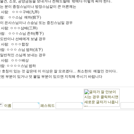
물건, 소포, 공양금등을 보내거나 전해드릴때 밖에다 이렇게 써야 한다..
받는 분이 종정스님이나 방장스님같이 큰 어른께는
 사람: ㅇㅇㅇ구배(九拜)
람: ㅇㅇ스님 예하(猊下)
분이 은사스님이나 스승님 또는 중진스님일 경우
사람: ㅇㅇㅇ삼배(三拜)
람: ㅇㅇㅇ스님 존하(尊下)
 도반이나 선배에게 보낼 경우
 사람: ㅇㅇㅇ합장
람: ㅇㅇㅇ 스님 법하(法下)
 일반적인 스님께 보내는 경우
 사람: ㅇㅇㅇ배상
사람: ㅇㅇㅇㅇ스님 법하
 호칭이 있는 것 같은데 이 이상은 잘 모르겠다.... 최소한의 예절인 것이다..
못된 부분이 있거나 덧 붙일 부분이 있으면 지적해 주시기 바랍니다
이름
패스워드