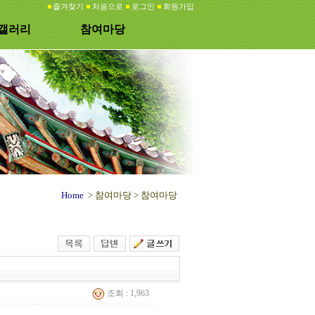
즐겨찾기
처음으로
로그인
회원가입
갤러리
참여마당
Home
> 참여마당 >
참여마당
조회 : 1,963