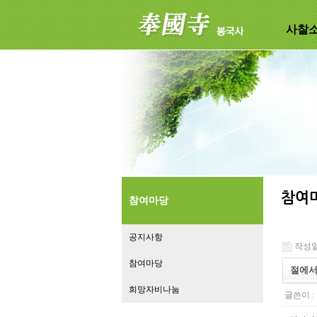
사찰
참여마당
공지사항
작성일 :
참여마당
절에서
희망자비나눔
글쓴이 :