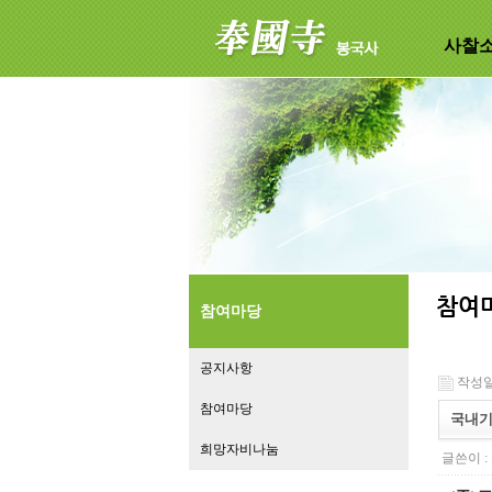
사찰
참여마당
공지사항
작성일 :
참여마당
국내기
희망자비나눔
글쓴이 :