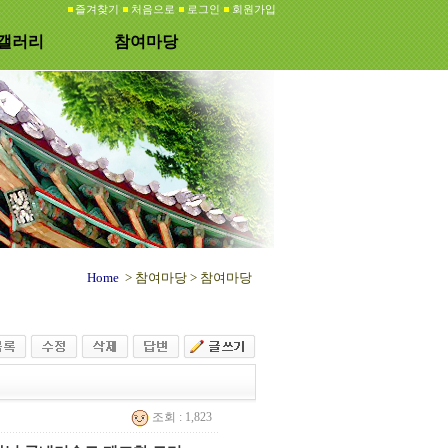
즐겨찾기
처음으로
로그인
회원가입
갤러리
참여마당
Home
> 참여마당 >
참여마당
조회 : 1,823