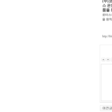
(주)
스 은
품을 
로터스
을 원칙
http://