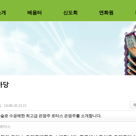
소개
배움터
신도회
연화원
 14-06-26 23:15
술로 수공예한 최고급 은염주 로터스 은염주를 소개합니다.
로터스