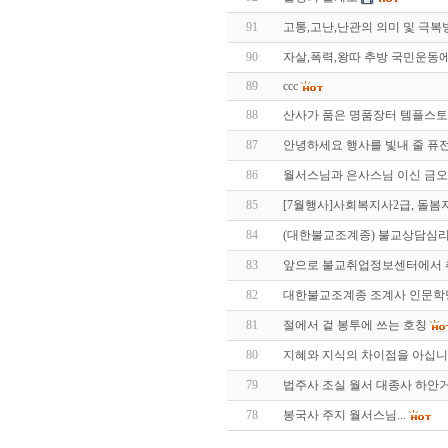
91
고통,고난,난관의 의미 및 극복
90
자살,폭력,왕따 추방 국민운동에
89
ccc
88
산사가 품은 명품장터 템플스
87
안녕하세요 행사를 빛내 줄 퓨전
86
월서스님과 은사스님 이신 금
85
[7월행사]사회복지사2급, 돌봄
84
(대한불교조계종) 불교상담심리
83
앞으로 불교취업정보센터에서 
82
대한불교조계종 조계사 인문학당 
81
절에서 겉 봉투에 쓰는 호칭
80
지혜와 지식의 차이점을 아십니까
79
법주사 조실 월서 대종사 하안
78
봉국사 주지 월서스님...