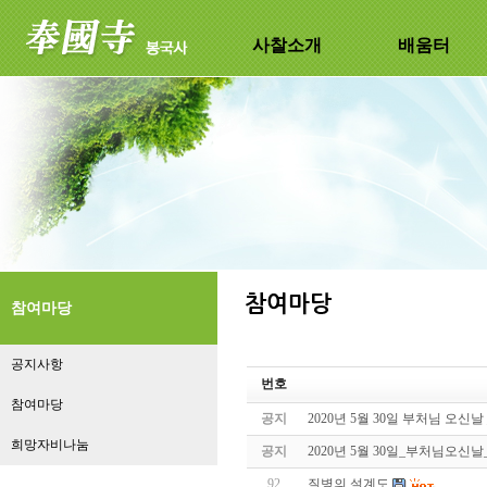
사찰소개
배움터
참여마당
공지사항
번호
참여마당
공지
2020년 5월 30일 부처님 오신날
희망자비나눔
공지
2020년 5월 30일_부처님오신
92
질병의 설계도