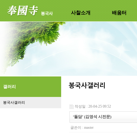
사찰소개
배움터
갤러리
봉국사갤러리
작성일 : 20-04-25 09:52
‘돌담’ (김영석 시전문)
글쓴이 :
master