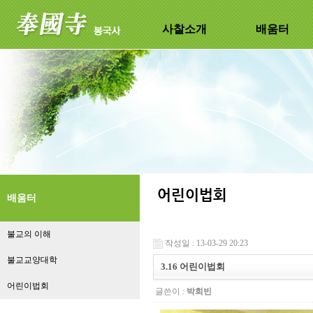
사찰소개
배움터
배움터
불교의 이해
작성일 : 13-03-29 20:23
불교교양대학
3.16 어린이법회
어린이법회
글쓴이 :
박희빈