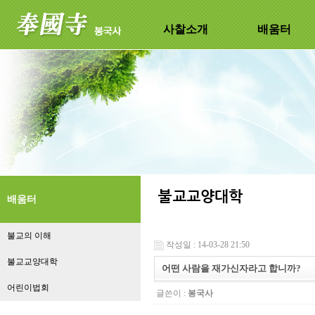
사찰소개
배움터
배움터
불교의 이해
작성일 : 14-03-28 21:50
불교교양대학
어떤 사람을 재가신자라고 합니까?
어린이법회
글쓴이 :
봉국사