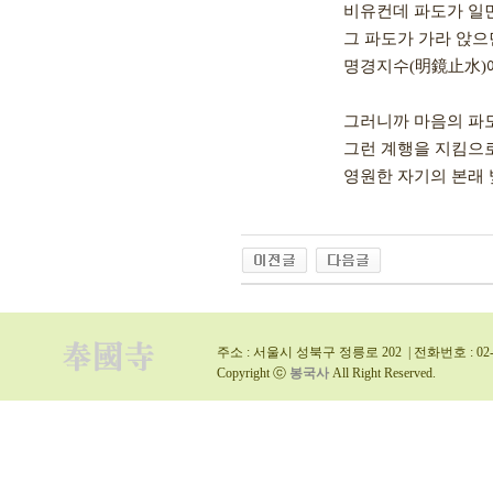
비유컨데 파도가 일면
그 파도가 가라 앉으면
명경지수(明鏡止水)에
그러니까 마음의 파도
그런 계행을 지킴으로 
영원한 자기의 본래 
주소 : 서울시 성북구 정릉로 202 | 전화번호 : 02-9
Copyright ⓒ
봉국사
All Right Reserved.