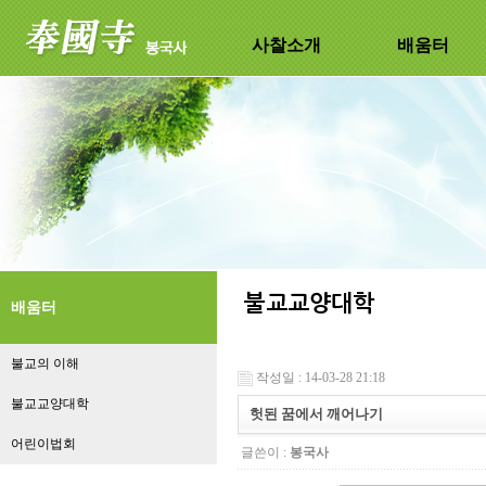
사찰소개
배움터
배움터
불교의 이해
작성일 : 14-03-28 21:18
불교교양대학
헛된 꿈에서 깨어나기
어린이법회
글쓴이 :
봉국사