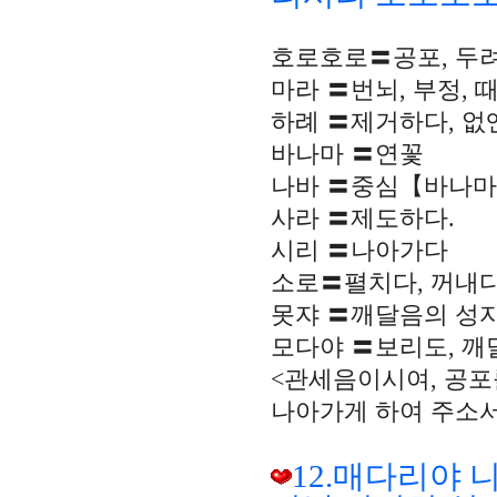
호로호로〓공포, 두
마라 〓번뇌, 부정, 때
하례 〓제거하다, 없
바나마 〓연꽃
나바 〓중심【바나마
사라 〓제도하다.
시리 〓나아가다
소로〓펼치다, 꺼내다
못쟈 〓깨달음의 성
모다야 〓보리도, 깨
<관세음이시여, 공포
나아가게 하여 주소서
12.매다리야