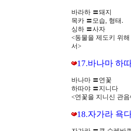
바라하 〓돼지
목카 〓모습, 형태.
싱하 〓사자
<동물을 제도키 위해
서>
17.바나마 하
바나마 〓연꽃
하따야 〓지니다
<연꽃을 지니신 관음
18.자가라 욕