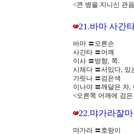
<큰 병을 지니신 관
21.바마 사간
바마 〓오른손
사간타 〓어깨
이사 〓방향, 쪽.
시체다 〓서있다, 있는
가릿나 〓검은색
이나야 〓깨달은 자, 
<오른쪽 어깨에 검은
22.먀가라잘
먀가라 〓호랑이