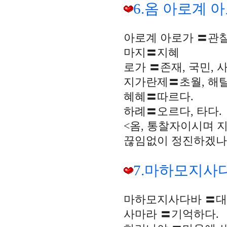
6.옴 아로계
아로계 아로가 〓관찰
마지〓지혜
로가 〓존재, 국민, 
지가란제〓초월, 해
혜혜〓따르다.
하례〓오르다, 타다.
<옴, 통찰자이시며 
끊임없이 정진하겠나
7.마하모지사
마하모지사다바 〓
사마라 〓기억하다.