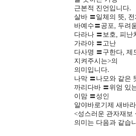
근본적 진언입니다.
살바 〓일체의 뜻, 전
바예수〓공포, 두려
다라나 〓보호, 피난
가라야 〓고난
다사명 〓구한다, 제
지켜주시는>의
의미입니다.
나막 〓나모와 같은 
까리다바 〓위엄 있는
이맘 〓성인
알야바로기제 새바라
<성스러운 관자재보 
의미는 다음과 같습니