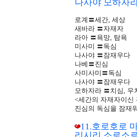
나사야 모하자라
로계〓세간, 세상
새바라 〓자재자
라아 〓욕망, 탐욕
미사미 〓독심
나사야 〓잠재우다
나베〓진심
사미사미〓독심
나사야 〓잠재우다
모하자라 〓치심, 우
<세간의 자재자이신 
진심의 독심을 잠재워
11.호로호로 
리시리 소로소로