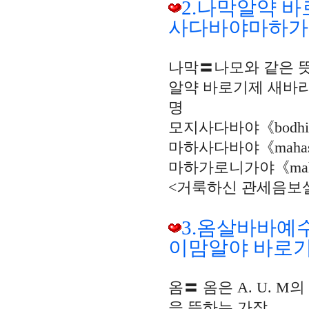
2.나막알약 
사다바야마하가
나막〓나모와 같은 
알약 바로기제 새바라야《
명
모지사다바야《bodhis
마하사다바야《mahas
마하가로니가야《maha
<거룩하신 관세음보
3.옴살바바예
이맘알야 바로기
옴〓 옴은 A. U. 
을 뜻하는 가장