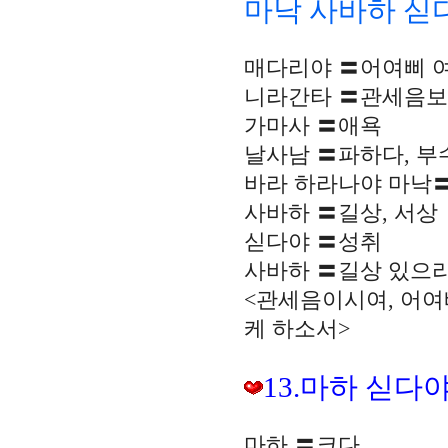
마낙 사바하 싣
매다리야 〓어여삐 여
니라간타 〓관세음보
가마사 〓애욕
날사남 〓파하다, 부수
바라 하라나야 마낙
사바하 〓길상, 서상
싣다야 〓성취
사바하 〓길상 있으
<관세음이시여, 어여
케 하소서>
13.마하 싣다
마하 〓크다