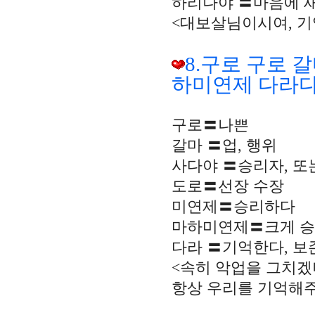
하리나야 〓마음에 
<대보살님이시여, 기
8.구로 구로 
하미연제 다라
구로〓나쁜
갈마 〓업, 행위
사다야 〓승리자, 또
도로〓선장 수장
미연제〓승리하다
마하미연제〓크게 
다라 〓기억한다, 보
<속히 악업을 그치겠
항상 우리를 기억해