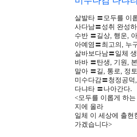
미수다감 다냐
살발타 〓모두를 이롭
사다남〓성취 완성하다
수반 〓길상, 행운, 
아예염〓최고의, 누구
살바보다남〓일체 생물
바바 〓탄생, 기원, 본
말아 〓길, 통로, 정토
미수다감〓청정공덕, 
다냐타 〓나아간다.
<모두를 이롭게 하는
지에 올라
일체 이 세상에 출현
가겠습니다>