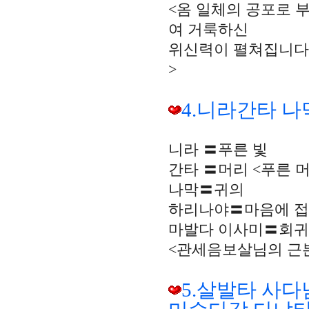
<옴 일체의 공포로 
여 거룩하신
위신력이 펼쳐집니다.
>
4.니라간타 
니라 〓푸른 빛
간타 〓머리 <푸른 
나막〓귀의
하리나야〓마음에 접촉
마발다 이사미〓회귀
<관세음보살님의 근
5.살발타 사