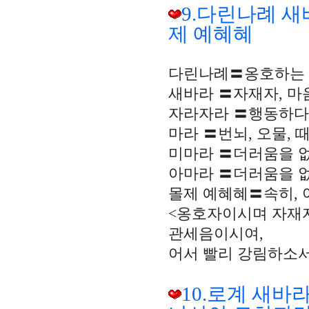
9.다린나례 새
제 예혜혜
다린나례〓옹호하는 주
새바라 〓자재자, 마
자라자라 〓행동하다,
마라 〓번뇌, 오물, 때[
미마라 〓더러움을 없
아마라 〓더러움을 없
몰제 예혜혜〓속히, 
<옹호자이시며 자재
관세음이시여,
어서 빨리 강림하소서
10.로계 새바