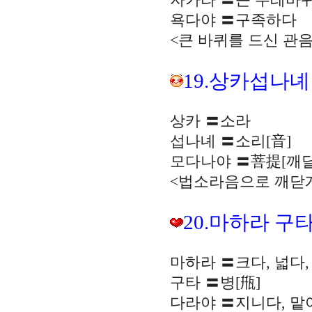
자가라 〓큰 수레바
욕다야 〓구족하다
<큰 바퀴를 드신 관
19.상카섭나
상카 〓소라
섭나녜 〓소리[音]
모다나야 〓菩提[깨달
<법소라음으로 깨닫게
20.마하라 구
마하라 〓크다, 넓다,
구타 〓병[甁]
다라야 〓지니다, 맡아