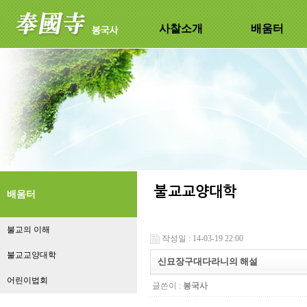
사찰소개
배움터
배움터
불교의 이해
작성일 : 14-03-19 22:00
불교교양대학
신묘장구대다라니의 해설
어린이법회
글쓴이 :
봉국사